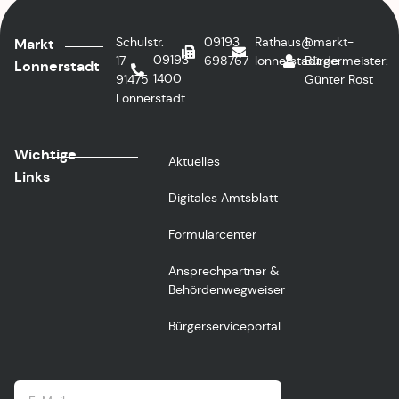
Schulstr.
09193
Rathaus@markt-
1.
Markt
09193
17
698767
lonnerstadt.de
Bürgermeister:
Lonnerstadt
1400
91475
Günter Rost
Lonnerstadt
Wichtige
Aktuelles
Links
Digitales Amtsblatt
Formularcenter
Ansprechpartner &
Behördenwegweiser
Bürgerserviceportal