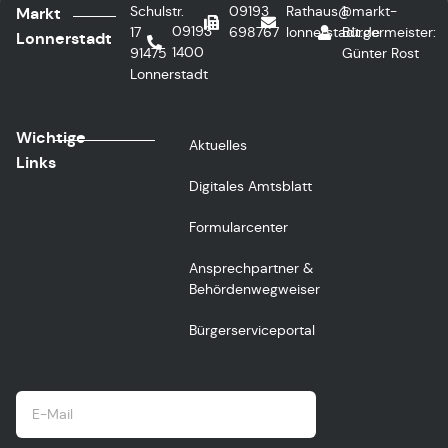
Schulstr.
09193
Rathaus@markt-
1.
Markt
09193
17
698767
lonnerstadt.de
Bürgermeister:
Lonnerstadt
1400
91475
Günter Rost
Lonnerstadt
Wichtige
Aktuelles
Links
Digitales Amtsblatt
Formularcenter
Ansprechpartner &
Behördenwegweiser
Bürgerserviceportal