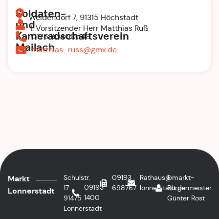
Soldaten-
Weidendorf 7, 91315 Höchstadt
und
1. Vorsitzender Herr Matthias Ruß
Kameradschaftsverein
0176 30400548
Mailach
matthias_russ@gmx.de
Schulstr.
09193
Rathaus@markt-
1.
Markt
09193
17
698767
lonnerstadt.de
Bürgermeister:
Lonnerstadt
1400
91475
Günter Rost
Lonnerstadt