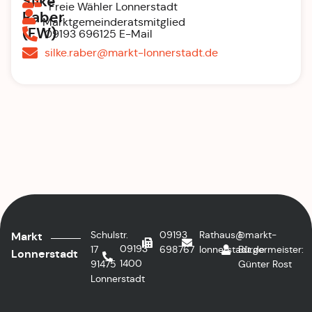
Silke
Freie Wähler Lonnerstadt
Raber
Marktgemeinderatsmitglied
(FW)
09193 696125 E-Mail
silke.raber@markt-lonnerstadt.de
Schulstr.
09193
Rathaus@markt-
1.
Markt
09193
17
698767
lonnerstadt.de
Bürgermeister:
Lonnerstadt
1400
91475
Günter Rost
Lonnerstadt