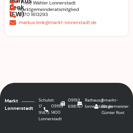
Markus
Freie Wähler Lonnerstadt
Lenk
Marktgemeinderatsmitglied
(FW)
0170 1613293
markus.lenk@markt-lonnerstadt.de
Schulstr.
09193
Rathaus@markt-
1.
Markt
09193
17
698767
lonnerstadt.de
Bürgermeister:
Lonnerstadt
1400
91475
Günter Rost
Lonnerstadt