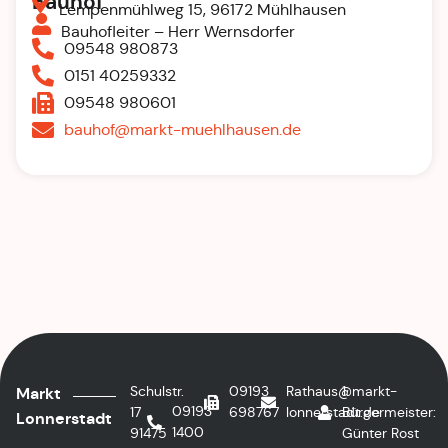
Bauhof
Lempenmühlweg 15, 96172 Mühlhausen
Bauhofleiter – Herr Wernsdorfer
09548 980873
0151 40259332
09548 980601
bauhof@markt-muehlhausen.de
Schulstr.
09193
Rathaus@markt-
1.
Markt
09193
17
698767
lonnerstadt.de
Bürgermeister:
Lonnerstadt
1400
91475
Günter Rost