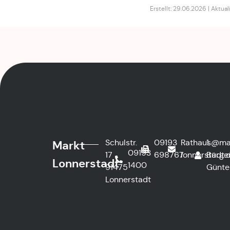
Erstellt: 29.06.2026 | Aktual
Schulstr.
09193
Rathaus@ma
1.
Markt
09193
17
698767
lonnerstadt.
Bürge
Lonnerstadt
1400
91475
Günte
Lonnerstadt