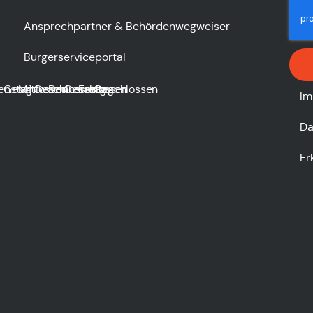
Ansprechpartner & Behördenwegweiser
Bürgerserviceportal
enstag
Geschlossen
Mittwoch
Geschlossen
Donnerstag
Geschlossen
Freitag
Geschlossen
Im
Da
Er