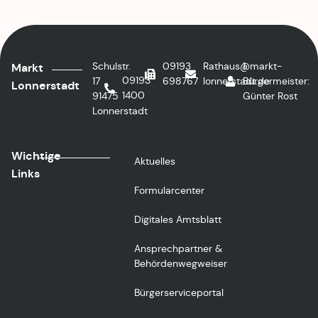
Schulstr.
09193
Rathaus@markt-
1.
Markt
09193
17
698767
lonnerstadt.de
Bürgermeister:
Lonnerstadt
1400
91475
Günter Rost
Lonnerstadt
Wichtige
Aktuelles
Links
Formularcenter
Digitales Amtsblatt
Ansprechpartner &
Behördenwegweiser
Bürgerserviceportal