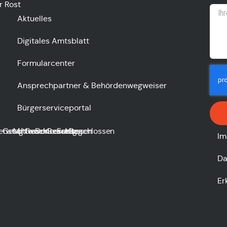
r Rost
Aktuelles
Digitales Amtsblatt
Formularcenter
Ansprechpartner & Behördenwegweiser
Bürgerserviceportal
enstag
Geschlossen
Mittwoch
Geschlossen
Donnerstag
Geschlossen
Freitag
Geschlossen
Im
Da
Er