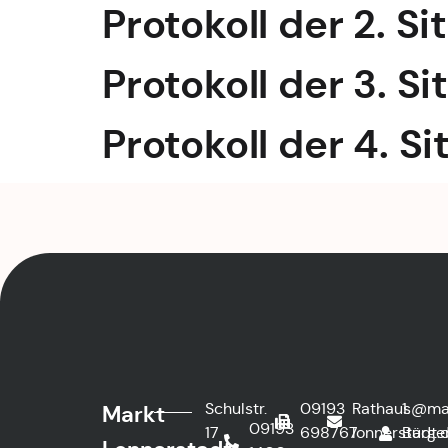
Protokoll der 2. Si
Protokoll der 3. Si
Protokoll der 4. Si
Schulstr.
09193
Rathaus@ma
1.
Markt
09193
17
698767
lonnerstadt.
Bürge