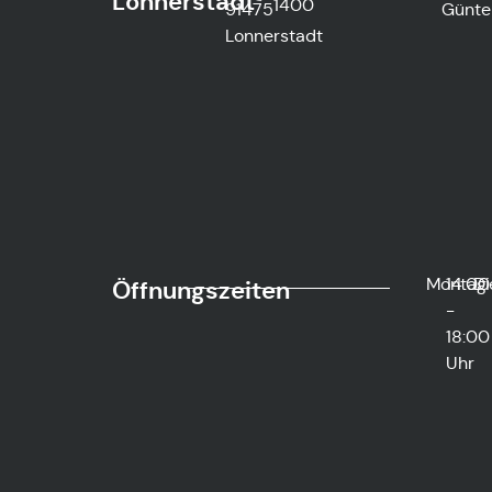
Lonnerstadt
1400
91475
Günte
Lonnerstadt
Montag
14:00
Di
Öffnungszeiten
-
18:00
Uhr