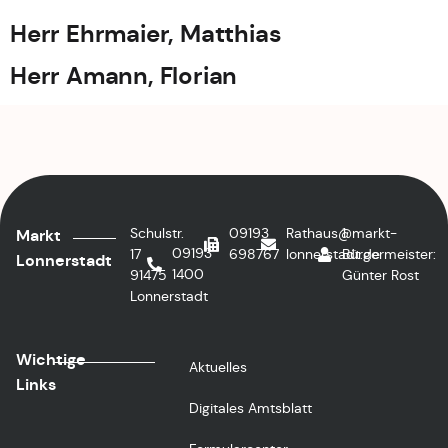
Herr Ehrmaier, Matthias
Herr Amann, Florian
Schulstr.
09193
Rathaus@markt-
1.
Markt
09193
17
698767
lonnerstadt.de
Bürgermeister:
Lonnerstadt
1400
91475
Günter Rost
Lonnerstadt
Wichtige
Aktuelles
Links
Digitales Amtsblatt