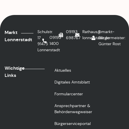
Schulstr.
09193
Rathaus@markt-
1.
Markt
09193
17
698767
lonnerstadt.de
Bürgermeister:
Lonnerstadt
1400
91475
Günter Rost
Lonnerstadt
Wichtige
Aktuelles
Links
Digitales Amtsblatt
Formularcenter
Ansprechpartner &
Behördenwegweiser
Bürgerserviceportal